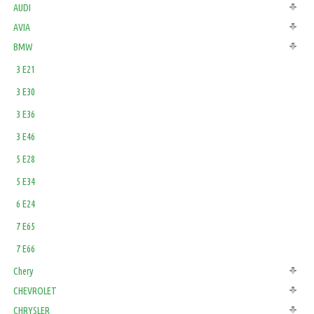
AUDI
AVIA
BMW
3 E21
3 E30
3 E36
3 E46
5 E28
5 E34
6 E24
7 E65
7 E66
Chery
CHEVROLET
CHRYSLER