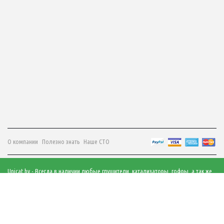
О компании
Полезно знать
Наше СТО
Unicat.by - Всегда в наличии любые глушители, катализаторы, гофры, а так же
многое другое - звоните!
© 2026 все права защищены.
Продвижение сайта - PingWin