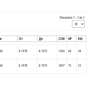
Показано 1 - 2 из 2
в
От
До
CCM
HP
KW
AN
0-1970
0-1975
1584
60
44
AN
0-1970
0-1975
1897
75
55