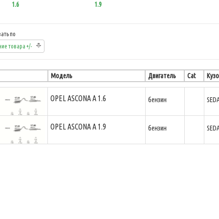
1.6
1.9
ать по
ие товара +/-
Модель
Двигатель
Cat
Кузо
OPEL ASCONA A 1.6
бензин
SED
OPEL ASCONA A 1.9
бензин
SED