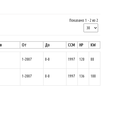
Показано 1 - 2 из 2
в
От
До
CCM
HP
KW
1-2007
0-0
1997
120
88
1-2007
0-0
1997
136
100