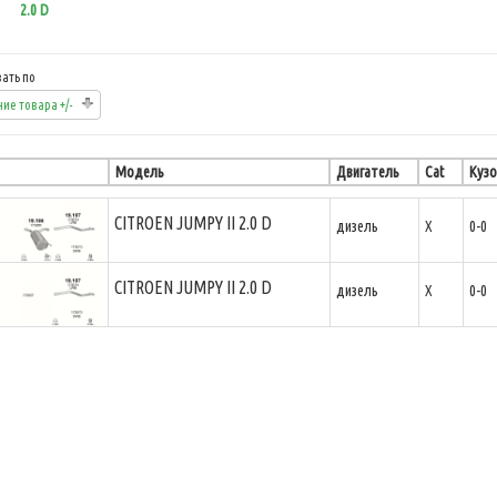
2.0 D
ать по
ие товара +/-
Модель
Двигатель
Cat
Кузо
CITROEN JUMPY II 2.0 D
дизель
X
0-0
CITROEN JUMPY II 2.0 D
дизель
X
0-0